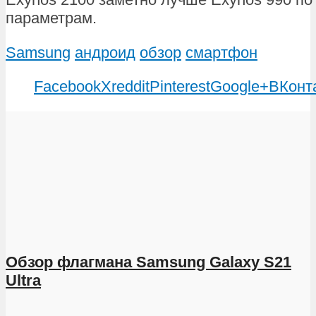
параметрам.
Samsung
андроид
обзор
смартфон
Facebook
X
reddit
Pinterest
Google+
ВКонт
Обзор флагмана Samsung Galaxy S21
Ultra