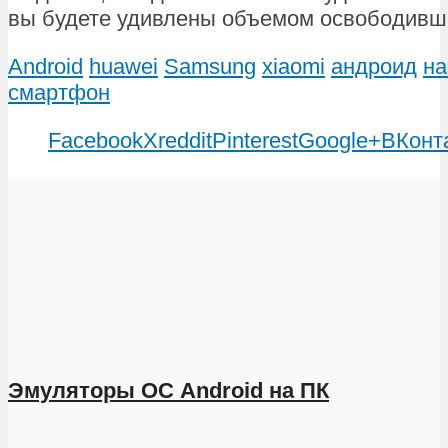
вы будете удивлены объемом освободивш
Android
huawei
Samsung
xiaomi
андроид
на
смартфон
Facebook
X
reddit
Pinterest
Google+
ВКонт
Эмуляторы ОС Android на ПК