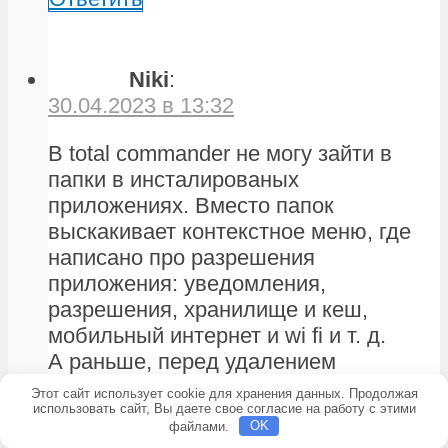
Niki
:
30.04.2023 в 13:32
В total commander не могу зайти в
папки в инсталированых
приложениях. Вместо папок
выскакивает контекстное меню, где
написано про разрешения
приложения: уведомления,
разрешения, хранилище и кеш,
мобильный интернет и wi fi и т. д.
А раньше, перед удалением
приложения, открывалось,
Этот сайт использует cookie для хранения данных. Продолжая
использовать сайт, Вы даете свое согласие на работу с этими
просматривал все содержимое папок.
файлами.
OK
Рут прав нет. Подскажите, что я не