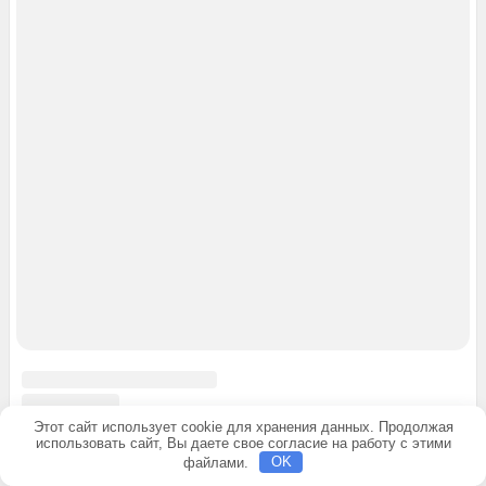
Гонки и симуляторы
Драки
Логические
Приключения
Стратегии
Приложения
Все приложения
Бизнес
Видео и мультимедиа
Виджеты
Живые обои
Здоровье и фитнесс
Инструменты
Музыка и аудио
Этот сайт использует cookie для хранения данных. Продолжая
использовать сайт, Вы даете свое согласие на работу с этими
Развлечения
файлами.
OK
Разные