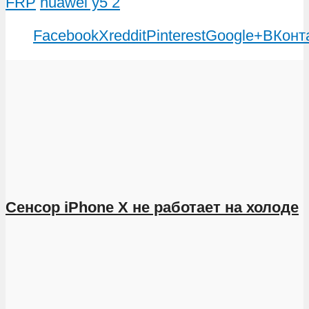
FRP
huawei y5 2
Facebook
X
reddit
Pinterest
Google+
ВКонт
Сенсор iPhone X не работает на холоде