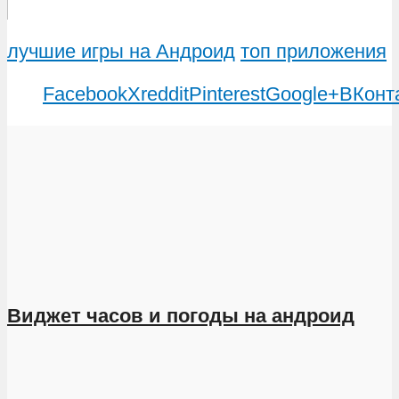
лучшие игры на Андроид
топ приложения
Facebook
X
reddit
Pinterest
Google+
ВКонт
Виджет часов и погоды на андроид